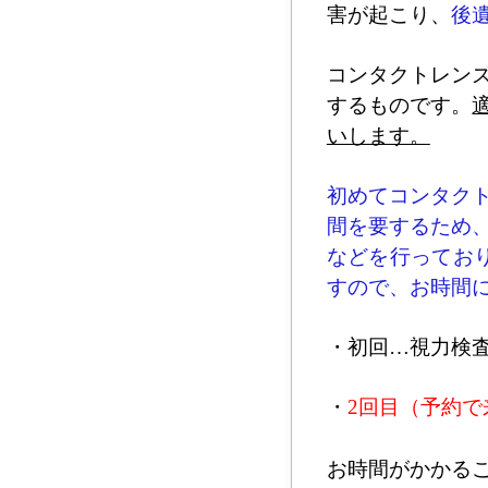
害が起こり、
後
コンタクトレン
するものです。
いします。
初めてコンタク
間を要するため
など
を行ってお
すので、お時間
・初回…視力検
・
2回目（予約で
お時間がかかる