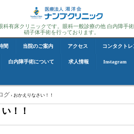
の眼科有床クリニックです。眼科一般診療の他 白内障手
硝子体手術を行っております。
時間
当院のご案内
アクセス
コンタクトレ
白内障手術について
求人情報
Instagram
ログ
›
おかえりなさい！！
さい！！