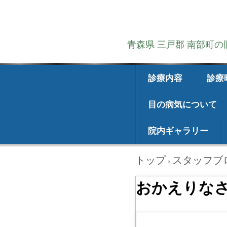
青森県 三戸郡 南部町
診療内容
診療
目の病気について
院内ギャラリー
トップ
スタッフブ
›
おかえりな