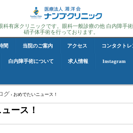
の眼科有床クリニックです。眼科一般診療の他 白内障手
硝子体手術を行っております。
時間
当院のご案内
アクセス
コンタクトレ
白内障手術について
求人情報
Instagram
ログ
›
おめでたいニュース！
ニュース！