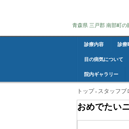
青森県 三戸郡 南部町
診療内容
診療
目の病気について
院内ギャラリー
トップ
スタッフブ
›
おめでたい